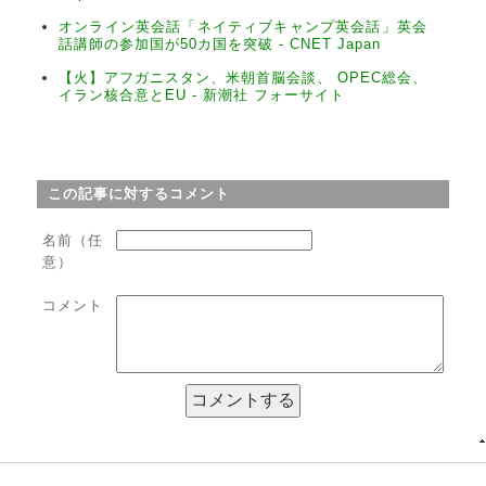
オンライン英会話「ネイティブキャンプ英会話」英会
話講師の参加国が50カ国を突破 - CNET Japan
【火】アフガニスタン、米朝首脳会談、 OPEC総会、
イラン核合意とEU - 新潮社 フォーサイト
この記事に対するコメント
名前（任
意）
コメント