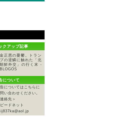
ックアップ記事
金正恩の憂鬱。トラン
プの逆鱗に触れた「北
朝鮮外交」の行く末 -
BLOGOS
告について
告についてはこちらに
問い合わせください。
連絡先＞
ピードネット
jij837ka@aol.jp