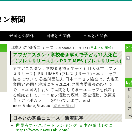
タン新聞
米国との関係
国連との関係
日本との関係
日本との関係ニュース
ピ
2018/05/01 (16:47) [
日本との関係
]
アフガニスタン：学校巻き添えで子ども11人死亡
【プレスリリース】 - PR TIMES (プレスリリース)
アフガニスタン：学校巻き添えで子ども11人死亡【プレ
スリリース】PR TIMES (プレスリリース)日本ユニセフ
協会について 公益財団法人 日本ユニセフ協会は、先進工
広
業国34の国と地域にあるユニセフ国内委員会のひとつ
で、日本国内において民間として唯一ユニセフを代表す
広
る組織として、ユニセフ活動の広報、募金活動、政策提
お
言（アドボカシー）を担っています。and
＜
more&nbsp;&raquo;
[続きを読む]
ス
ja
日本との関係ニュース 新着記事
世界有力パスポートランキング 日本が単独1位に -
https://www.newssalt.com/