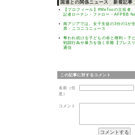
国連との関係ニュース 新着記事
【プロフィール】#MeTooの立役者
記者ローナン・ファロー - AFPBB Ne
南アジアでは、女子生徒の3分の1が
席 - ニコニコニュース
奪われ続ける子どもの命と権利～子
戦闘行為や暴力を強く非難【プレスリリ
通信
この記事に対するコメント
名前（任
意）
コメント