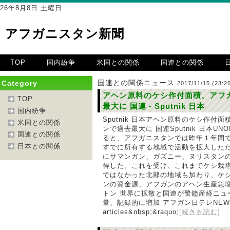
26年8月8日 土曜日
アフガニスタン新聞
TOP
国内紛争
米国との関係
国連との関係
国連との関係ニュース
Category
2017/11/15 (23:26
アヘン原料のケシ作付面積、アフ
TOP
最大に 国連 - Sputnik 日本
国内紛争
Sputnik 日本アヘン原料のケシ作付
米国との関係
ンで過去最大に 国連Sputnik 日本U
国連との関係
ると、アフガニスタンでは昨年１年間
日本との関係
すでに所有する地域で活動を拡大した
にサマンガン、ガズニー、ヌリスタン
得した。これを受け、これまでケシ栽
ではなかった北部の地域も加わり、ケシ&n
ンの資金源、アフガンのアヘン生産急増
トン 世界に拡散と国連が警鐘産経ニュ
量、記録的に増加 アフガン日テレNEWS24a
articles&nbsp;&raquo;
[続きを読む]