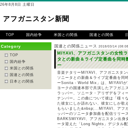
26年8月8日 土曜日
アフガニスタン新聞
TOP
国内紛争
米国との関係
国連との関係
国連との関係ニュース
Category
2018/03/14 (08:08
MIYAVI、アフガニスタンの女性
TOP
タとの新曲＆ライブ定番曲を同時配
国内紛争
ー
米国との関係
音楽ナタリーMIYAVI、アフガニスタ
国連との関係
ソニータとの新曲＆ライブ定番曲を同
日本との関係
ーSonita - World Mix」は、MIY
ヨークの国連本部で共演したアフガニ
ラッパー、ソニータ・アリザデをフィ
ナンバー。この曲について彼は「様々
た彼女にしか語れない、彼女にしか歌
もらいました&nbsp;...MIYAVI、
ッパーのソニータ参加曲を配信リリー
BARKSMIYAVI、アフガニスタン出
ータ迎えた「Long Nights」デジタ