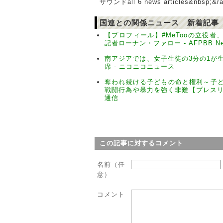
サウンドall 6 news articles&nbsp;&ra
国連との関係ニュース 新着記事
【プロフィール】#MeTooの立役者
記者ローナン・ファロー - AFPBB Ne
南アジアでは、女子生徒の3分の1が
席 - ニコニコニュース
奪われ続ける子どもの命と権利～子
戦闘行為や暴力を強く非難【プレスリリ
通信
この記事に対するコメント
名前（任
意）
コメント