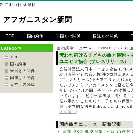
26年8月7日 金曜日
アフガニスタン新聞
TOP
国内紛争
米国との関係
国連との関係
国内紛争ニュース
Category
2018/05/15 (15:46) [
国
奪われ続ける子どもの命と権利 -
TOP
ユニセフ協会 (プレスリリース)
国内紛争
公益財団法人日本ユニセフ協会 (プレス
米国との関係
続ける子どもの命と権利公益財団法人
国連との関係
(プレスリリース)中央アフリカ共和国
日本との関係
たシリアからアフガニスタンに至る紛
年1月から4月の間、子どもへの攻撃は
いています。 紛争当事者は、悔いるこ
任を果たすこともなく、子どもを保護
最も基本的な法を&nbsp;...and more&nb
きを読む]
国内紛争ニュース 新着記事
国連 PKO 部隊派遣“ゼロ”の時