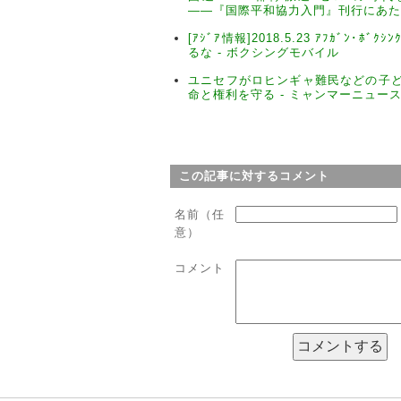
――『国際平和協力入門』刊行にあたっ
[ｱｼﾞｱ情報]2018.5.23 ｱﾌｶﾞﾝ･ﾎﾞ
るな - ボクシングモバイル
ユニセフがロヒンギャ難民などの子
命と権利を守る - ミャンマーニュー
この記事に対するコメント
名前（任
意）
コメント