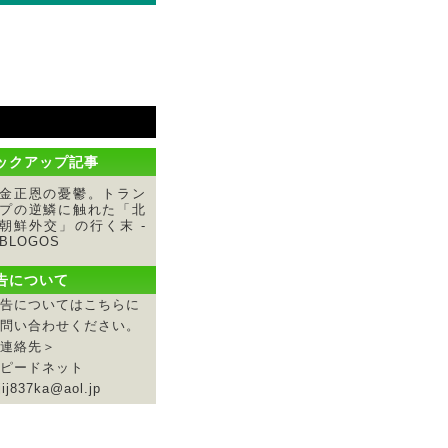
ックアップ記事
金正恩の憂鬱。トラン
プの逆鱗に触れた「北
朝鮮外交」の行く末 -
BLOGOS
告について
告についてはこちらに
問い合わせください。
連絡先＞
ピードネット
jij837ka@aol.jp