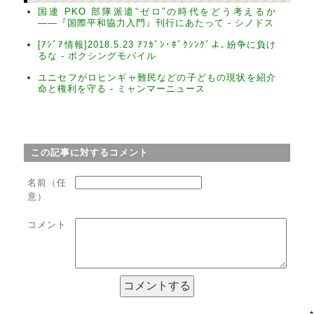
国連 PKO 部隊派遣“ゼロ”の時代をどう考えるか
――『国際平和協力入門』刊行にあたって - シノドス
[ｱｼﾞｱ情報]2018.5.23 ｱﾌｶﾞﾝ･ﾎﾞｸｼﾝｸﾞよ､紛争に負け
るな - ボクシングモバイル
ユニセフがロヒンギャ難民などの子どもの現状を紹介
命と権利を守る - ミャンマーニュース
この記事に対するコメント
名前（任
意）
コメント