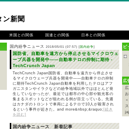
タン新聞
米国との関係
国連との関係
日本との関係
国内紛争ニュース
ピ
2018/05/01 (07:57) [
国内紛争
]
国防省、自動車を遠方から停止させるマイクロウェ
ーブ兵器を開発中――自動車テロの抑制に期待 -
TechCrunch Japan
TechCrunch Japan国防省、自動車を遠方から停止させ
るマイクロウェーブ兵器を開発中――自動車テロの抑制
広
に期待TechCrunch Japan自動車を利用したテロはアフ
広
ガニスタンやイラクなどの紛争地域以外ではほとんど発
生していなかったが、最近では都市の中心部や観光客の
お
集まるスポットなどが狙われる例が目立っている。先週
＜
はカナダのトロントで車両によるテロで10人が殺害され
ス
るという事件が起きた。and more&nbsp;&raquo;
[続き
ja
を読む]
国内紛争ニュース 新着記事